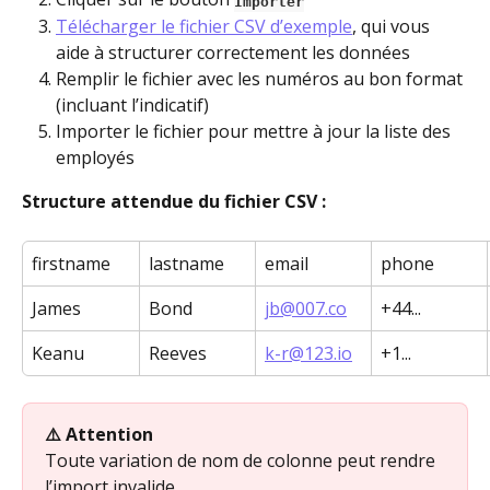
Importer
Télécharger le fichier CSV d’exemple
, qui vous 
aide à structurer correctement les données
Remplir le fichier avec les numéros au bon format 
(incluant l’indicatif)
Importer le fichier pour mettre à jour la liste des 
employés
Structure attendue du fichier CSV :
firstname
lastname
email
phone
James
Bond
jb@007.co
+44...
Keanu
Reeves
k-r@123.io
+1...
⚠️ Attention
Toute variation de nom de colonne peut rendre 
l’import invalide. 